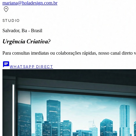
mariana@holadesign.com.br
location_on
STUDIO
Salvador, Ba - Brasil
Urgência Criativa?
Para consultas imediatas ou colaborações rápidas, nosso canal direto
chat
WHATSAPP DIRECT