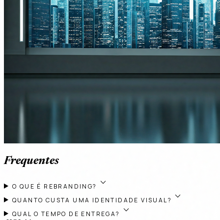
Frequentes
expand_more
O QUE É REBRANDING?
expand_more
QUANTO CUSTA UMA IDENTIDADE VISUAL?
expand_more
QUAL O TEMPO DE ENTREGA?