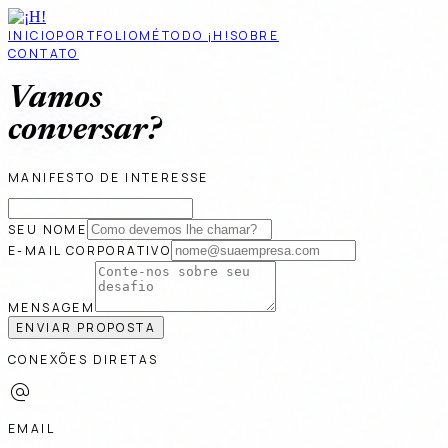
INICIO
PORTFOLIO
MÉTODO ¡H!
SOBRE
CONTATO
Vamos
conversar?
MANIFESTO DE INTERESSE
SEU NOME
E-MAIL CORPORATIVO
MENSAGEM
ENVIAR PROPOSTA
CONEXÕES DIRETAS
alternate_email
EMAIL